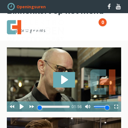
Openingsuren
Binnenkort op het menu
0
Winkelwag
No upcoming events.