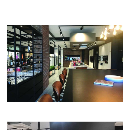
Elektro Hauben trakteert zorgpersoneel AZ
Vesalius op blikje met pralines
25/09/2020
Opendeurdagen 5-jarig bestaan
30/11/2019