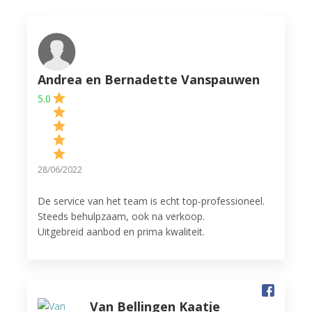
Andrea en Bernadette Vanspauwen
5.0
28/06/2022
De service van het team is echt top-professioneel.
Steeds behulpzaam, ook na verkoop.
Uitgebreid aanbod en prima kwaliteit.
Ook de workshops mogen er zijn! Zeker 5-sterren
waard! Ideaal om de werking van de apparaten te
leren kennen en altijd gezellig met mensen die
dezelfde interesses delen, nl. lekker koken.
Van Bellingen Kaatje