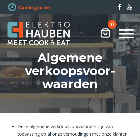
Openingsuren
0
Winkelwag
Algemene
verkoops­voor­
waarden
Deze algemene verkoopsvoorwaarden zijn van
toepassing op al onze verhoudingen met onze klanten,