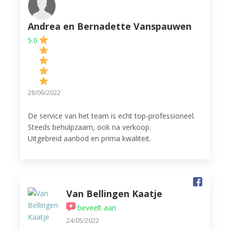
Andrea en Bernadette Vanspauwen
5.0
28/06/2022
De service van het team is echt top-professioneel.
Steeds behulpzaam, ook na verkoop.
Uitgebreid aanbod en prima kwaliteit.
Ook de workshops mogen er zijn! Zeker 5-sterren
waard! Ideaal om de werking van de apparaten te
leren kennen en altijd gezellig met mensen die
dezelfde interesses delen, nl. lekker koken.
Van Bellingen Kaatje
beveelt aan
24/05/2022