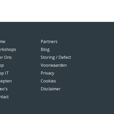
me
Partners
rkshops
Blog
er Ons
Storing / Defect
op
Voorwaarden
op IT
Privacy
cepten
Cookies
eo's
Disclaimer
ntact