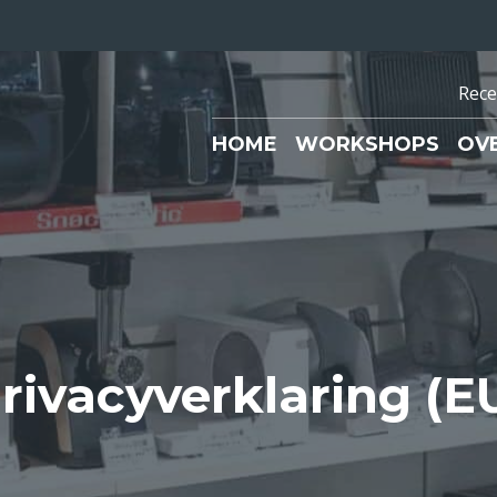
Rece
HOME
WORKSHOPS
OV
rivacy­verklaring (E