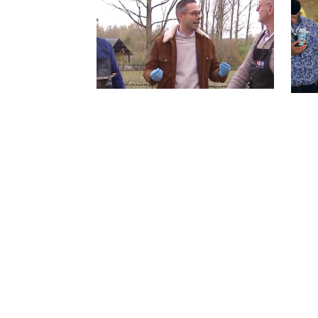
TVL - Lekker wintergrillen
Ele
met Elektro Hauben
zor
14/12/2023
Vesa
pral
25/09