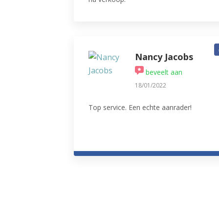
Uitgebreid aanbod en prima kwaliteit.
Ook de workshops mogen er zijn!
Zeker 5-sterren waard! Ideaal om de
werking van de apparaten te leren
kennen en altijd gezellig met mensen
Nancy Jacobs
die dezelfde interesses delen, nl. lekker
beveelt aan
koken.
18/01/2022
Top service. Een echte aanrader!