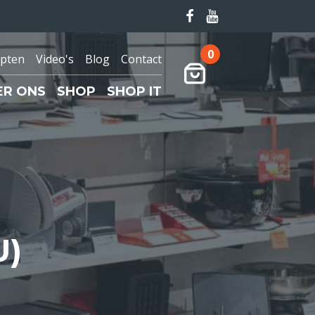
0
pten
Video's
Blog
Contact
Winkelwagen
ER ONS
SHOP
SHOP IT
U)