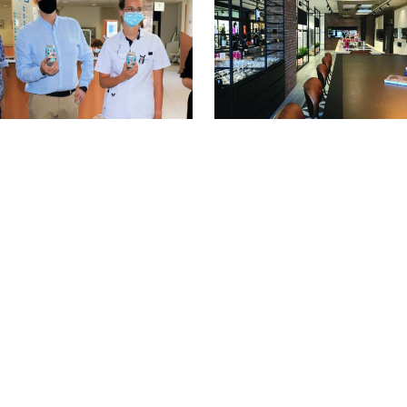
ktro Hauben trakteert
Opendeurdagen 5-jar
gpersoneel AZ
bestaan
30/11/2019
lius op blikje met
ines
/2020