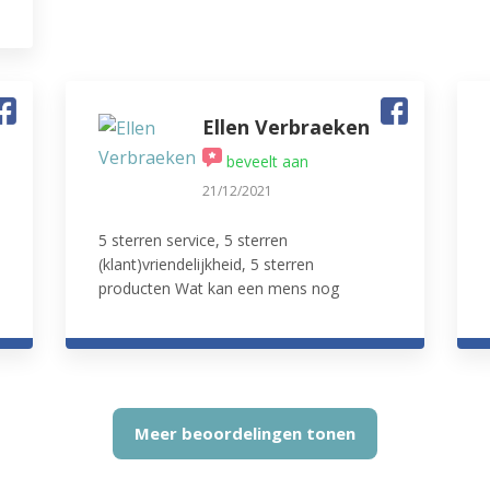
Ellen Verbraeken
beveelt aan
21/12/2021
5 sterren service, 5 sterren
(klant)vriendelijkheid, 5 sterren
producten Wat kan een mens nog
meer willen? Zeker een aanrader! Wij
komen zeker en vast terug.
Meer beoordelingen tonen