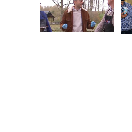
TVL - Lekker wintergrillen
Ele
met Elektro Hauben
zor
14/12/2023
Vesa
pral
25/09