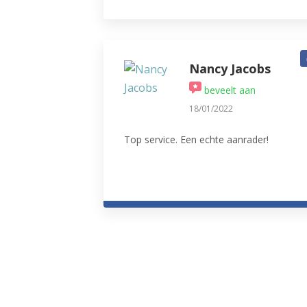
Uitgebreid aanbod en prima kwaliteit.
Ook de workshops mogen er zijn!
Zeker 5-sterren waard! Ideaal om de
werking van de apparaten te leren
kennen en altijd gezellig met mensen
Nancy Jacobs
die dezelfde interesses delen, nl. lekker
beveelt aan
koken.
18/01/2022
Top service. Een echte aanrader!