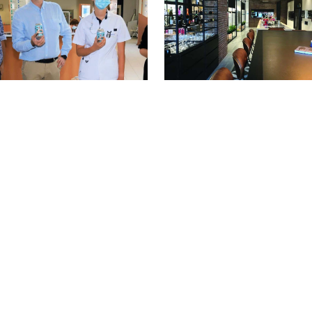
ktro Hauben trakteert
Opendeurdagen 5-jar
gpersoneel AZ
bestaan
30/11/2019
lius op blikje met
ines
/2020