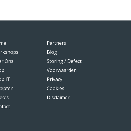
me
Partners
rkshops
Blog
er Ons
Storing / Defect
op
Voorwaarden
op IT
Privacy
cepten
Cookies
eo's
Disclaimer
ntact