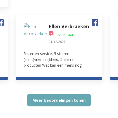
Ellen Verbraeken
beveelt aan
21/12/2021
5 sterren service, 5 sterren
(klant)vriendelijkheid, 5 sterren
producten Wat kan een mens nog
meer willen? Zeker een aanrader! Wij
komen zeker en vast terug.
Meer beoordelingen tonen