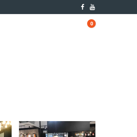
0
pten
Video's
Blog
Contact
Winkelwagen
ER ONS
SHOP
SHOP IT