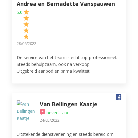
Andrea en Bernadette Vanspauwen
5.0
28/06/2022
De service van het team is echt top-professioneel.
Steeds behulpzaam, ook na verkoop.
Uitgebreid aanbod en prima kwaliteit.
Ook de workshops mogen er zijn! Zeker 5-sterren
waard! Ideaal om de werking van de apparaten te
leren kennen en altijd gezellig met mensen die
dezelfde interesses delen, nl. lekker koken.
Van Bellingen Kaatje
beveelt aan
24/05/2022
Uitstekende dienstverlening en steeds bereid om