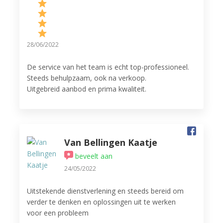
28/06/2022
De service van het team is echt top-professioneel.
Steeds behulpzaam, ook na verkoop.
Uitgebreid aanbod en prima kwaliteit.
Ook de workshops mogen er zijn! Zeker 5-sterren
waard! Ideaal om de werking van de apparaten te
leren kennen en altijd gezellig met mensen die
dezelfde interesses delen, nl. lekker koken.
Van Bellingen Kaatje
beveelt aan
24/05/2022
Uitstekende dienstverlening en steeds bereid om
verder te denken en oplossingen uit te werken
voor een probleem